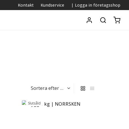
Kontakt
Kundservice
| Logga in företagsshop
Brygg 1 kg | NORRSKEN
369
kr
Välj alternativ
Slutsåld