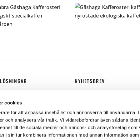
369
kr
69
kr
Välj alternativ
lj alternativ
ELÖSNINGAR
NYHETSBREV
Epost
på jobbet
r cookies
skoncept
rare för att anpassa innehållet och annonserna till användarna, t
l, restaurang och café
er och analysera vår trafik. Vi vidarebefordrar även sådana ident
Prenumerera nyhetsbr
 enhet till de sociala medier och annons- och analysföretag som 
kaffe
 i sin tur kombinera informationen med annan information som