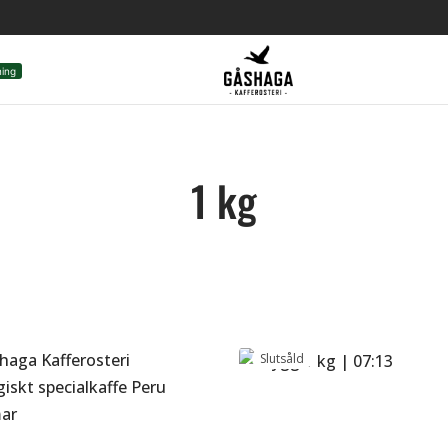
ning
1 kg
Brygg 1 kg | 07:13
369
kr
ygg 1 kg | PERU limited
Välj alternativ
Slutsåld
69
kr
lj alternativ
Brygg 1 kg | HYGGE
ygg 1 kg | SOMBRA