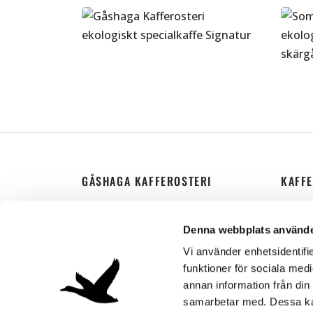
369
kr
3
Välj alternativ
Vä
GÅSHAGA KAFFEROSTERI
KAFF
Kontakt
Kaffe 
Denna webbplats använde
Kundservice
Butik
Vi använder enhetsidentifie
Privacy Policy
Hotel
funktioner för sociala medi
annan information från din
Eget 
samarbetar med. Dessa kan