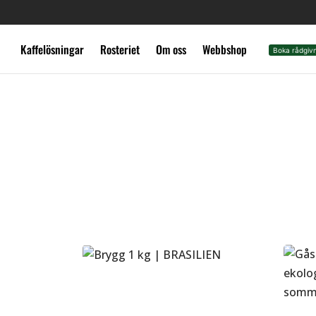
Kaffelösningar
Rosteriet
Om oss
Webbshop
|
Boka rådgiv
Brygg 1 kg | BRASILIEN
Hem
/
Ekologiskt specialkaffe
/
Brygg
/
1 kg
369
kr
Br
Välj alternativ
3
Vä
Brygg 1 kg | SIGNATUR
Br