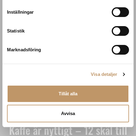
Inställningar
Statistik
Marknadsföring
Visa detaljer
Tillåt alla
KUNSKAP
Avvisa
Kaffe är nyttigt – 12 skäl till