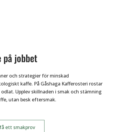
e på jobbet
aner och strategier för minskad
logiskt kaffe. På Gåshaga Kafferosteri rostar
t odlat. Upplev skillnaden i smak och stämning
affe, utan besk eftersmak.
 få ett smakprov