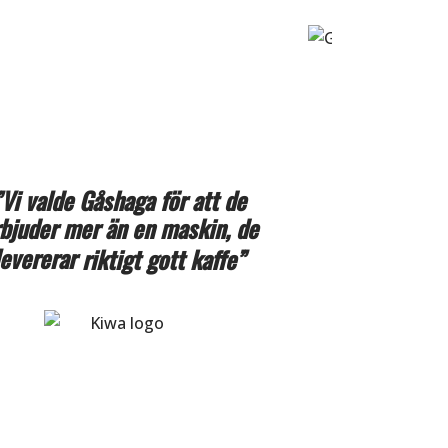
”Vi valde Gåshaga för
att de
rbjuder mer än
en maskin, de
levererar
riktigt gott
kaffe
”