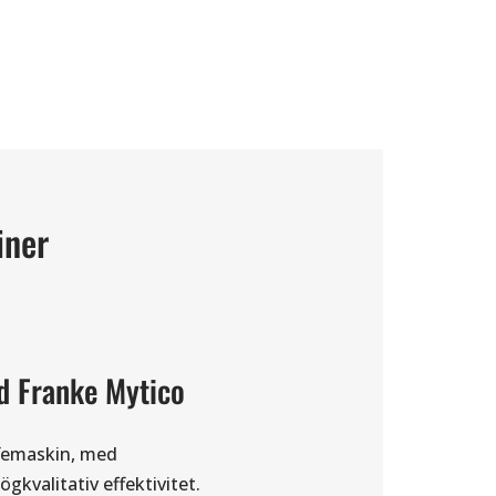
iner
d Franke Mytico
ffemaskin, med
ögkvalitativ effektivitet.