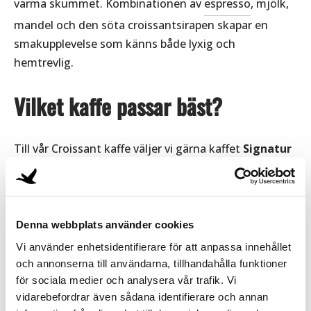
varma skummet. Kombinationen av
espresso
, mjölk,
mandel och den söta croissantsirapen skapar en
smakupplevelse som känns både lyxig och
hemtrevlig.
Vilket kaffe passar bäst?
Till vår Croissant kaffe väljer vi gärna kaffet
Signatur
från
Gåshaga Kafferosteri
. Kaffets mjuka sötma och
naturliga toner av mandel skapar en fin brygga
mellan den fylliga espresson, den krämiga mjölken
och det knapriga mandelflanet. Smakprofilen bjuder
Denna webbplats använder cookies
på blommiga nyanser, behaglig sötma och en elegant
Vi använder enhetsidentifierare för att anpassa innehållet
mandelton som lyfter fram croissantkänslan i
och annonserna till användarna, tillhandahålla funktioner
för sociala medier och analysera vår trafik. Vi
drycken utan att ta över.
vidarebefordrar även sådana identifierare och annan