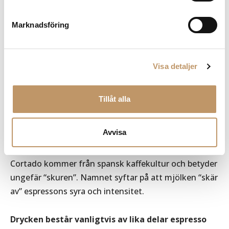
En vanlig americano ligger ofta runt 150–200 ml
,
beroende på hur mycket vatten som tillsätts.
Marknadsföring
Visa detaljer
Tillåt alla
Cortado – espresso möter lika mycket
mjölk
Avvisa
Cortado kommer från spansk kaffekultur och betyder
ungefär “skuren”. Namnet syftar på att mjölken “skär
av” espressons syra och intensitet.
Drycken består vanligtvis av lika delar espresso