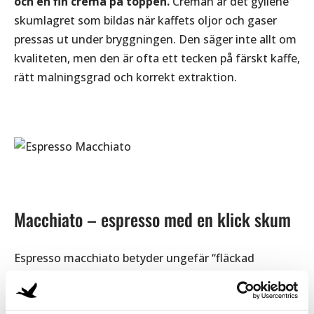
och en fin crema på toppen.
Creman är det gyllene
skumlagret som bildas när kaffets oljor och gaser
pressas ut under bryggningen. Den säger inte allt om
kvaliteten, men den är ofta ett tecken på färskt kaffe,
rätt malningsgrad och korrekt extraktion.
Macchiato – espresso med en klick skum
Espresso macchiato betyder ungefär “fläckad
espresso”. Det är en espresso som toppas med en
liten mängd mjölkskum.
Den är intensiv, kort och