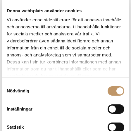
tydligt kaffedriven, men med en mjukare
avslutning än ren espresso.
Denna webbplats använder cookies
Vi använder enhetsidentifierare för att anpassa innehållet
och annonserna till användarna, tillhandahålla funktioner
för sociala medier och analysera vår trafik. Vi
vidarebefordrar även sådana identifierare och annan
information från din enhet till de sociala medier och
annons- och analysföretag som vi samarbetar med.
Dessa kan i sin tur kombinera informationen med annan
Americano – espresso med hett vatten
information som du har tillhandahållit eller som de har
samlat in när du har använt deras tjänster.
Americano består av espresso som späds med hett
Samtyckesval
Nödvändig
vatten. Resultatet blir en större kopp kaffe med
espressons smakdjup men mildare intensitet.
Den
passar dig som gillar svart kaffe men vill ha en
Inställningar
annan karaktär än traditionellt bryggkaffe.
Statistik