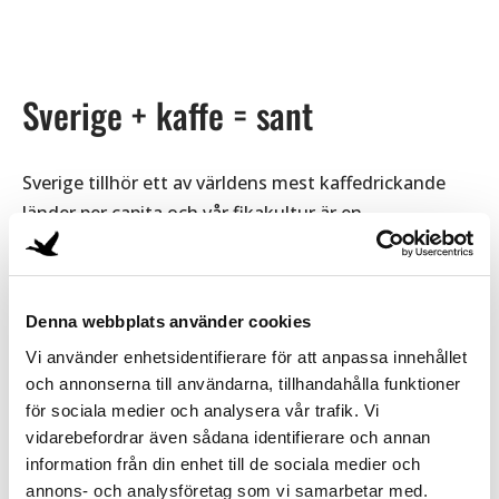
Sverige + kaffe = sant
Sverige tillhör ett av världens mest kaffedrickande
länder per capita och vår fikakultur
är en
internationellt uppmärksammad del av arbetslivet.
Kaffe (oftast brygg) är djupt förankrat i vardagen, och
svenskar ligger högt i per capita konsumtion i Europa.
Denna webbplats använder cookies
Vi använder enhetsidentifierare för att anpassa innehållet
och annonserna till användarna, tillhandahålla funktioner
Vilket land i världen dricker mest kaffe?
för sociala medier och analysera vår trafik. Vi
Här hittar du svaret
vidarebefordrar även sådana identifierare och annan
information från din enhet till de sociala medier och
annons- och analysföretag som vi samarbetar med.