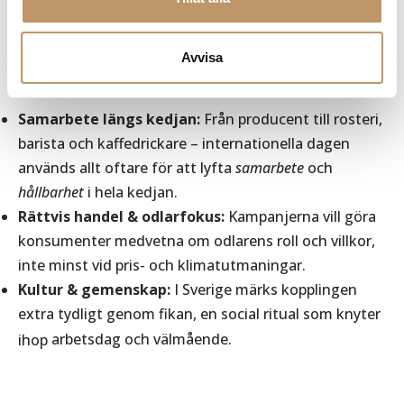
Därför firar vi – bortom rabatter
och gratis påtår
Avvisa
Samarbete längs kedjan:
Från producent till rosteri,
barista och kaffedrickare – internationella dagen
används allt oftare för att lyfta
samarbete
och
hållbarhet
i hela kedjan.
Rättvis handel & odlarfokus:
Kampanjerna vill göra
konsumenter medvetna om odlarens roll och villkor,
inte minst vid pris- och klimatutmaningar.
Kultur & gemenskap:
I Sverige märks kopplingen
extra tydligt genom fikan, en social ritual som knyter
ihop
arbetsdag och välmående.