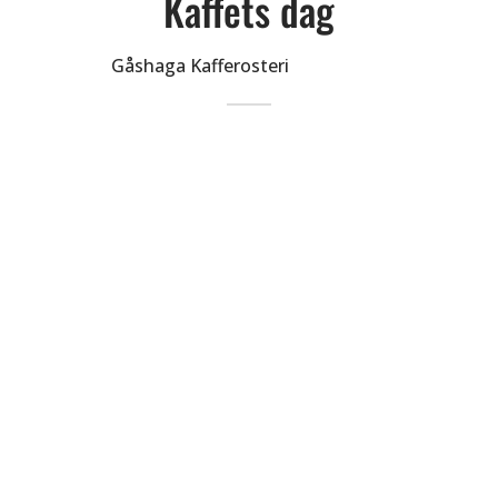
Kaffets dag
Av
Gåshaga Kafferosteri
på
2025-09-25