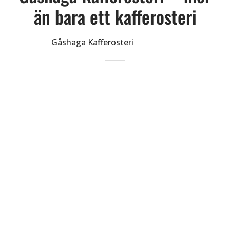
än bara ett kafferosteri
Av
Gåshaga Kafferosteri
på
2025-04-23