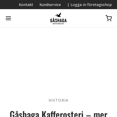
Kontakt
Kundservice
| Logga in företagsshop
HISTORIA
Gåshaga Kafferosteri – mer