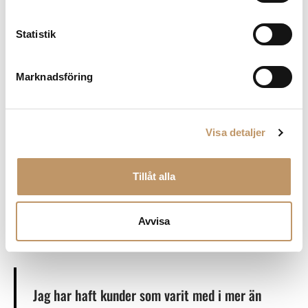
en maskin med hög kapacitet i ett kontor med 200
anställda, eller att anpassa bönblandningen till en
Statistik
butik med mycket take away. Visionen är alltid
densamma – att skapa en bättre kaffeupplevelse
Marknadsföring
(som överträffar kundens förväntan).
Vår ambition är att skapa något som håller över tid,
Visa detaljer
genom förändringar och i takt med kundens
utveckling. Vi rostar vårt eget kaffe i små partier,
anpassar varje maskin efter den specifika
Tillåt alla
bönblandningen och ser till att servicen fungerar
sömlöst. Kunden får inte bara kaffe – de får en hel
Avvisa
upplevelse.
Jag har haft kunder som varit med i mer än