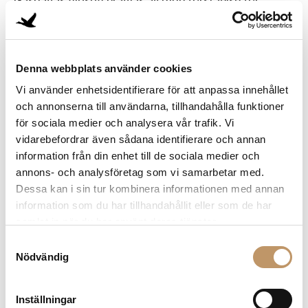
Gåshagas filosofi präglas av djup förståelse för
kundernas verksamheter och behov. Det handlar inte
bara om att leverera kaffe, utan om att skapa
helhetsupplevelser, grundade i kvalitet, hållbarhet
Denna webbplats använder cookies
och personligt engagemang. Varje kundrelation
Vi använder enhetsidentifierare för att anpassa innehållet
betraktas som unik. Därför anpassas varje lösning
och annonserna till användarna, tillhandahålla funktioner
efter både platsens och människornas
för sociala medier och analysera vår trafik. Vi
förutsättningar. Det kan handla om behovet av en
vidarebefordrar även sådana identifierare och annan
kraftig espresso efter lunch, eller en smidig take
information från din enhet till de sociala medier och
away-lösning för butiken.
annons- och analysföretag som vi samarbetar med.
Dessa kan i sin tur kombinera informationen med annan
Vi ser varje kund som en egen berättelse. Det finns
information som du har tillhandahållit eller som de har
samlat in när du har använt deras tjänster.
inga paketlösningar som fungerar för alla. Vi börjar
varje uppdrag med att förstå kundens önskningar
Samtyckesval
Nödvändig
och behov. Det är viktigt att skräddarsy
kaffelösningen så att den både smakar bra och också
fungerar i praktiken. Det kan handla om att installera
Inställningar