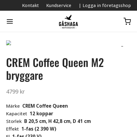
Kontakt
Kundservice
| Logga in företagsshop
CREM Coffee Queen M2
bryggare
4799
kr
Märke
CREM Coffee Queen
Kapacitet
12 koppar
Storlek
B 20,5 cm, H 42,8 cm, D 41 cm
Effekt
1-fas (2 390 W)
El
1-fas (230 V)