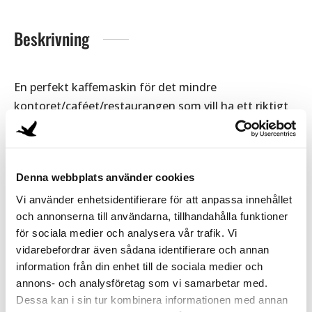
Beskrivning
En perfekt kaffemaskin för det mindre
kontoret/caféet/restaurangen som vill ha ett riktigt
gott bryggkaffe.
Enkel hantering, lägg i filter, fyll på med en påse 100g
kaffe och inom några minuter är 1,8 liter kaffe klart.
Denna webbplats använder cookies
Dubbla kannor och värmeplattor ingår vilket gör att
kaffet räcker till många.
Vi använder enhetsidentifierare för att anpassa innehållet
och annonserna till användarna, tillhandahålla funktioner
Kaffemaskinen har nya ThermoKinetic tekniken där
för sociala medier och analysera vår trafik. Vi
vattnet får perfekt temperatur under hela
vidarebefordrar även sådana identifierare och annan
bryggprocessen vilket ger ett bryggkaffe av högsta
information från din enhet till de sociala medier och
klass och klarar European Coffee Brewing Centre
annons- och analysföretag som vi samarbetar med.
höga kvalitetskrav.
Dessa kan i sin tur kombinera informationen med annan